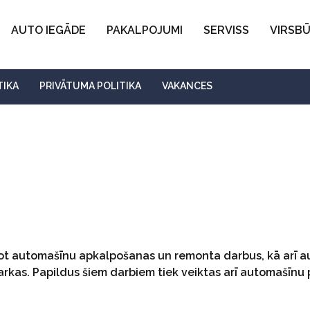
AUTO IEGĀDE
PAKALPOJUMI
SERVISS
VIRSB
TIKA
PRIVĀTUMA POLITIKA
VAKANCES
geot automašīnu apkalpošanas un remonta darbus, kā arī a
rkas. Papildus šiem darbiem tiek veiktas arī automašīnu