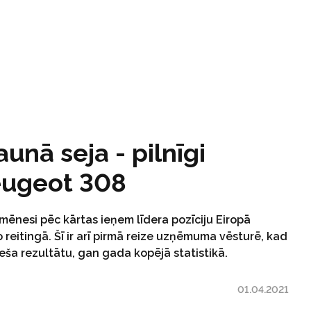
unā seja - pilnīgi
eugeot 308
mēnesi pēc kārtas ieņem līdera pozīciju Eiropā
 reitingā. Šī ir arī pirmā reize uzņēmuma vēsturē, kad
eša rezultātu, gan gada kopējā statistikā.
01.04.2021