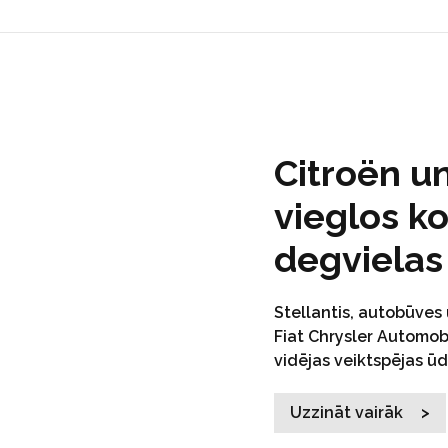
Citroën u
vieglos k
degvielas
Stellantis, autobūve
Fiat Chrysler Automobi
vidējas veiktspējas ū
Uzzināt vairāk >