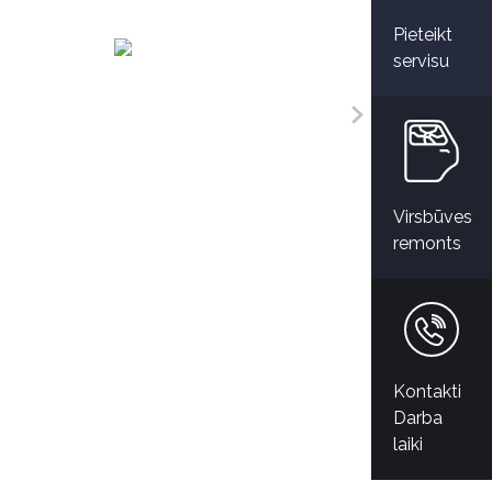
Pieteikt
servisu
Virsbūves
remonts
Kontakti
Darba
laiki