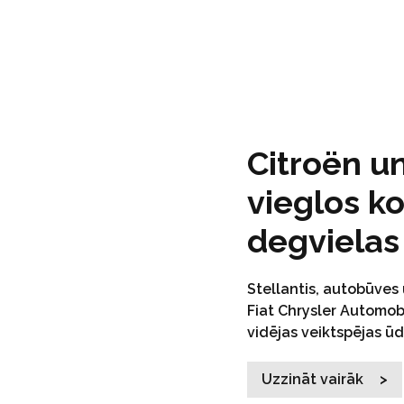
Citroën u
vieglos k
degvielas
Stellantis, autobūve
Fiat Chrysler Automobi
vidējas veiktspējas ū
Uzzināt vairāk >