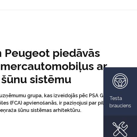
n Peugeot piedāvās
omercautomobiļus ar
 šūnu sistēmu
s uzņēmumu grupa, kas izveidojās pēc PSA Groupe un
Testa
les (FCA) apvienošanās, ir paziņojusi par pilnīgi jaunu
brauciens
deņraža šūnu sistēmas arhitektūru.
01.04.2021