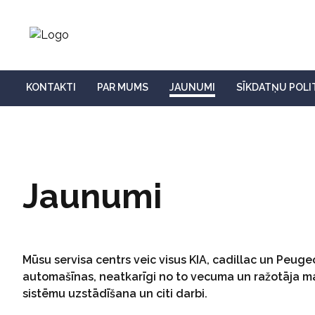
KONTAKTI
PAR MUMS
JAUNUMI
SĪKDATŅU POLI
Jaunumi
Mūsu servisa centrs veic visus KIA, cadillac un Peu
automašīnas, neatkarīgi no to vecuma un ražotāja ma
sistēmu uzstādīšana un citi darbi.