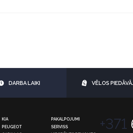
DARBA LAIKI
VĒLOS PIEDĀV
+371
KIA
PAKALPOJUMI
PEUGEOT
SERVISS