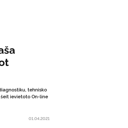
aša
ot
diagnostiku, tehnisko
šeit ievietoto On-line
01.04.2021