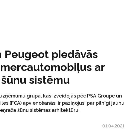
n Peugeot piedāvās
omercautomobiļus ar
 šūnu sistēmu
s uzņēmumu grupa, kas izveidojās pēc PSA Groupe un
les (FCA) apvienošanās, ir paziņojusi par pilnīgi jaunu
deņraža šūnu sistēmas arhitektūru.
01.04.2021