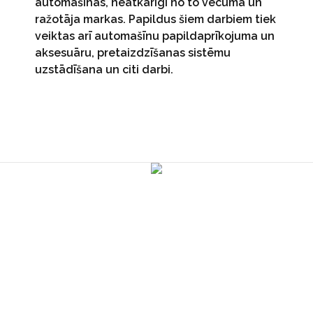
automašīnas, neatkarīgi no to vecuma un
ražotāja markas. Papildus šiem darbiem tiek
veiktas arī automašīnu papildaprīkojuma un
aksesuāru, pretaizdzīšanas sistēmu
uzstādīšana un citi darbi.