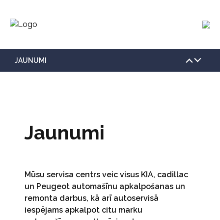
JAUNUMI
KONTAKTI
PAR MUMS
JAUNUMI
Jaunumi
SĪKDATŅU POLITIKA
PRIVĀTUMA POLITIKA
Mūsu servisa centrs veic visus KIA, cadillac
un Peugeot automašīnu apkalpošanas un
VAKANCES
remonta darbus, kā arī autoservisā
iespējams apkalpot citu marku