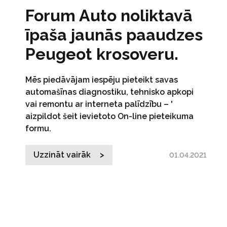
Forum Auto noliktavā
īpaša jaunās paaudzes
Peugeot krosoveru.
Mēs piedāvājam iespēju pieteikt savas
automašīnas diagnostiku, tehnisko apkopi
vai remontu ar interneta palīdzību – '
aizpildot šeit ievietoto On-line pieteikuma
formu.
Uzzināt vairāk >
01.04.2021