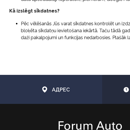
Kā izslēgt sīkdatnes?
Pēc vēlēšanās Jūs varat sīkdatnes kontrolēt un izdzēs
bloķēta sīkdatņu ievietošana iekārtā. Taču tādā gadī
daži pakalpojumi un funkcijas nedarbosies. Plašāk la
АДРЕС