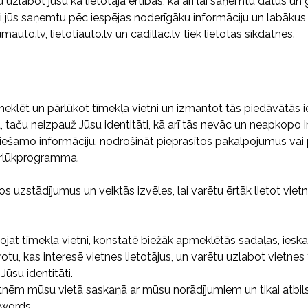
u uzlabot jūsu kā lietotāja ērtības, kā arī lai saņemtu datus un
ai jūs saņemtu pēc iespējas noderīgāku informāciju un labākus
uto.lv, lietotiauto.lv un cadillac.lv tiek lietotas sīkdatnes.
meklēt un pārlūkot tīmekļa vietni un izmantot tās piedāvātās i
u, taču neizpauž Jūsu identitāti, kā arī tās nevāc un neapkopo
ciešamo informāciju, nodrošināt pieprasītos pakalpojumus vai 
pārlūkprogramma.
uzstādījumus un veiktās izvēles, lai varētu ērtāk lietot vietni
ojat tīmekļa vietni, konstatē biežāk apmeklētās sadaļas, ieskaito
rotu, kas interesē vietnes lietotājus, un varētu uzlabot vietnes 
Jūsu identitāti.
tnēm mūsu vietā saskaņā ar mūsu norādījumiem un tikai atbil
dwords.