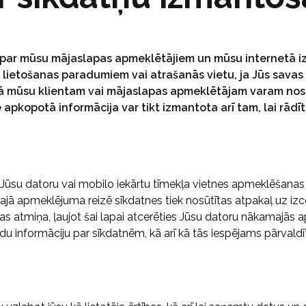
 par mūsu mājaslapas apmeklētājiem un mūsu internetā i
 lietošanas paradumiem vai atrašanās vietu, ja Jūs savas i
kā mūsu klientam vai mājaslapas apmeklētājam varam nosū
 apkopotā informācija var tikt izmantota arī tam, lai rād
uz Jūsu datoru vai mobilo iekārtu tīmekļa vietnes apmeklēšanas
ākajā apmeklējuma reizē sīkdatnes tiek nosūtītas atpakaļ uz iz
as atmiņa, ļaujot šai lapai atcerēties Jūsu datoru nākamajās a
ldu informāciju par sīkdatnēm, kā arī kā tās iespējams pārvaldī