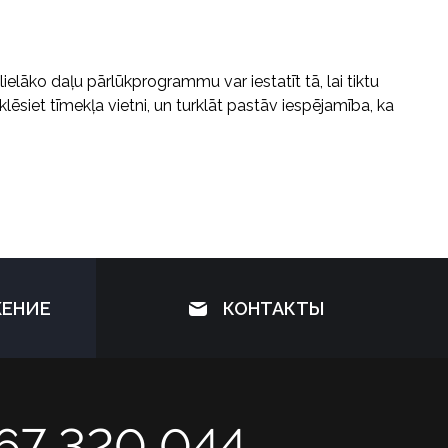
lielāko daļu pārlūkprogrammu var iestatīt tā, lai tiktu
ēsiet tīmekļa vietni, un turklāt pastāv iespējamība, ka
ЖЕНИЕ
КОНТАКТЫ
67 320 044