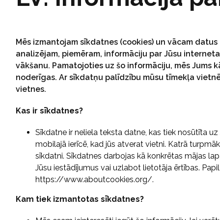
Mēs izmantojam sīkdatnes (cookies) un vācam datus
analizējam, piemēram, informāciju par Jūsu interneta
vākšanu. Pamatojoties uz šo informāciju, mēs Jums 
noderīgas. Ar sīkdatņu palīdzību mūsu tīmekļa vietnē
vietnes.
Kas ir sīkdatnes?
Sīkdatne ir neliela teksta datne, kas tiek nosūtīta 
mobilajā ierīcē, kad jūs atverat vietni. Katrā turpm
sīkdatni. Sīkdatnes darbojas kā konkrētas mājas lap
Jūsu iestādījumus vai uzlabot lietotāja ērtības. Papi
https://www.aboutcookies.org/.
Kam tiek izmantotas sīkdatnes?