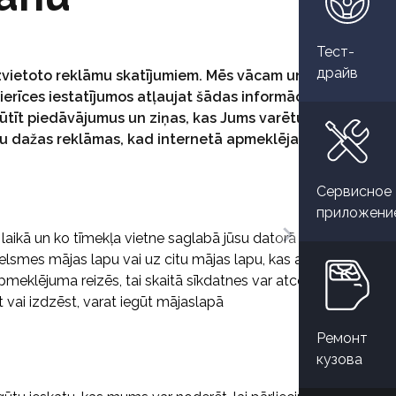
Тест-
драйв
zvietoto reklāmu skatījumiem. Mēs vācam un
erīces iestatījumos atļaujat šādas informācijas
tīt piedāvājumus un ziņas, kas Jums varētu būt
ītu dažas reklāmas, kad internetā apmeklējat citas
Сервисное
приложени
 laikā un ko tīmekļa vietne saglabā jūsu datorā vai
celsmes mājas lapu vai uz citu mājas lapu, kas atpazīst šo
pmeklējuma reizēs, tai skaitā sīkdatnes var atcerēties
t vai izdzēst, varat iegūt mājaslapā
Ремонт
кузова