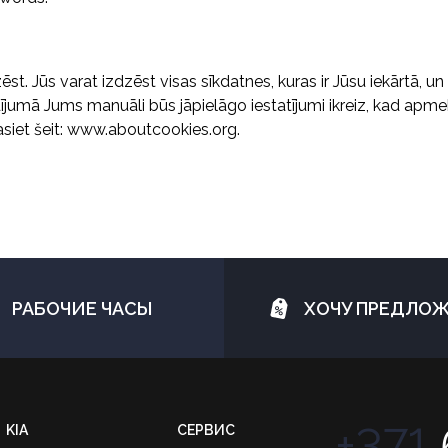
t. Jūs varat izdzēst visas sīkdatnes, kuras ir Jūsu iekārtā, un 
jumā Jums manuāli būs jāpielāgo iestatījumi ikreiz, kad apmekl
siet šeit:
www.aboutcookies.org
.
РАБОЧИЕ ЧАСЫ
ХОЧУ ПРЕДЛО
+371
KIA
СЕРВИС