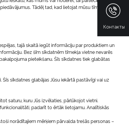
 gūtu ieskatu, kas mums var noderēt, lai pārliecinātos, ka
 piedāvājumus. Tādēļ tad, kad lietojat mūsu tīmekļa
Контакты
espējas, tajā skaitā iegūt informāciju par produktiem un
 informāciju. Bez šīm sīkdatnēm tīmekļa vietne nevarēs
pakalpojuma pieteikšanu. Šīs sīkdatnes tiek glabātas
. Šīs sīkdatnes glabājas Jūsu iekārtā pastāvīgi vai uz
t saturu, kuru Jūs izvēlaties, pārlūkojot vietni.
funkcionalitāti, padarīt to ērtāk lietojamu. Analītiskās
stoši norādītajiem mērķiem pārvalda trešās personas –