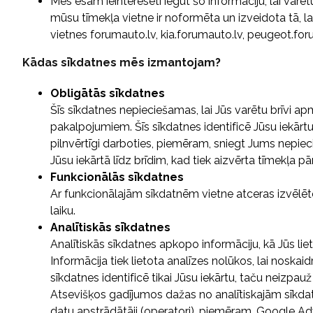
Mēs esam ieinteresēti iegūt šo informāciju, lai varēt
mūsu tīmekļa vietne ir noformēta un izveidota tā, l
vietnes forumauto.lv, kia.forumauto.lv, peugeot.foruma
Kādas sīkdatnes mēs izmantojam?
Obligātās sīkdatnes
Šīs sīkdatnes nepieciešamas, lai Jūs varētu brīvi ap
pakalpojumiem. Šīs sīkdatnes identificē Jūsu iekārt
pilnvērtīgi darboties, piemēram, sniegt Jums nepie
Jūsu iekārtā līdz brīdim, kad tiek aizvērta tīmekļa 
Funkcionālās sīkdatnes
Ar funkcionālajām sīkdatnēm vietne atceras izvēlētos 
laiku.
Analītiskās sīkdatnes
Analītiskās sīkdatnes apkopo informāciju, kā Jūs liet
Informācija tiek lietota analīzes nolūkos, lai noskaid
sīkdatnes identificē tikai Jūsu iekārtu, taču neizpauž 
Atsevišķos gadījumos dažas no analītiskajām sīkda
datu apstrādātāji (operatori), piemēram, Google A