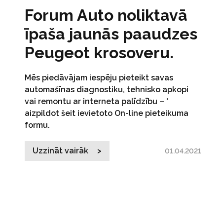
Forum Auto noliktavā
īpaša jaunās paaudzes
Peugeot krosoveru.
Mēs piedāvājam iespēju pieteikt savas
automašīnas diagnostiku, tehnisko apkopi
vai remontu ar interneta palīdzību – '
aizpildot šeit ievietoto On-line pieteikuma
formu.
Uzzināt vairāk >
01.04.2021