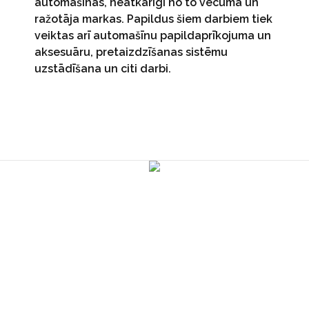
automašīnas, neatkarīgi no to vecuma un
ražotāja markas. Papildus šiem darbiem tiek
veiktas arī automašīnu papildaprīkojuma un
aksesuāru, pretaizdzīšanas sistēmu
uzstādīšana un citi darbi.