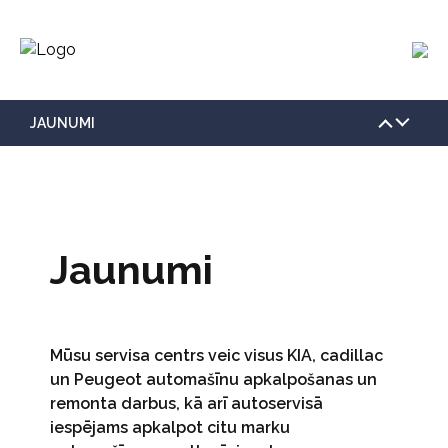
JAUNUMI
KONTAKTI
PAR MUMS
JAUNUMI
Jaunumi
SĪKDATŅU POLITIKA
PRIVĀTUMA POLITIKA
Mūsu servisa centrs veic visus KIA, cadillac
un Peugeot automašīnu apkalpošanas un
VAKANCES
remonta darbus, kā arī autoservisā
iespējams apkalpot citu marku