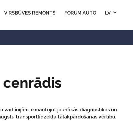
VIRSBŪVES REMONTS
FORUM AUTO
LV
 cenrādis
ju vadlīnijām, izmantojot jaunākās diagnostikas un
augstu transportlīdzekļa tālākpārdošanas vērtību.