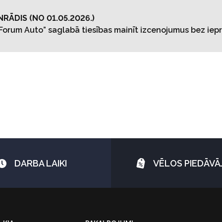
NRĀDIS
(NO 01.05.2026.)
 “Forum Auto” saglabā tiesības mainīt izcenojumus bez iepr
DARBA LAIKI
VĒLOS PIEDĀV