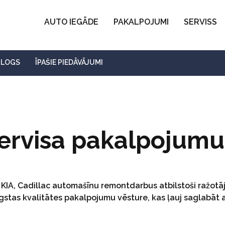
AUTO IEGĀDE
PAKALPOJUMI
SERVISS
BLOGS
ĪPAŠIE PIEDĀVĀJUMI
ervisa pakalpojumu
 KIA, Cadillac automašīnu remontdarbus atbilstoši ražotā
gstas kvalitātes pakalpojumu vēsture, kas ļauj saglabāt 