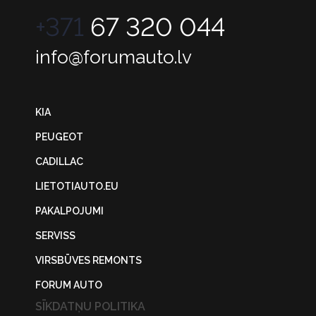
+371
67 320 044
info@forumauto.lv
KIA
PEUGEOT
CADILLAC
LIETOTIAUTO.EU
PAKALPOJUMI
SERVISS
VIRSBŪVES REMONTS
FORUM AUTO
SĪKDATŅU POLITIKA