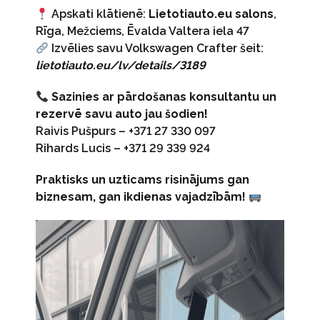
Apskati klātienē:
Lietotiauto.eu salons
,
Rīga, Mežciems, Ēvalda Valtera iela 47
Izvēlies savu Volkswagen Crafter šeit:
lietotiauto.eu/lv/details/3189
Sazinies ar pārdošanas konsultantu un
rezervē savu auto jau šodien!
Raivis Pušpurs – +371 27 330 097
Rihards Lucis – +371 29 339 924
Praktisks un uzticams risinājums gan
biznesam, gan ikdienas vajadzībām!