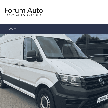
KONTAKTI
PAR MUMS
VAKANCES
JAUNUMI
BLOGS
ĪPAŠIE PIEDĀVĀJUMI