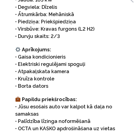
• Degviela: Dīzelis
• Ātrumkārba: Mehāniskā
• Piedziņa: Priekšpiedziņa
• Virsbūve: Kravas furgons (L2 H2)
• Durvju skaits: 2/3
Aprīkojums:
• Gaisa kondicionieris
• Elektriski regulējami spoguļi
• Atpakaļskata kamera
• Kruīza kontrole
• Borta dators
Papildu priekšrocības:
• Jūsu esošais auto var kalpot kā daļa no
samaksas
• Palīdzība līzinga noformēšanā
• OCTA un KASKO apdrošināšana uz vietas