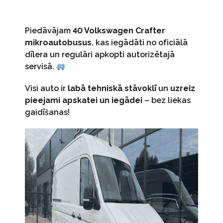
Piedāvājam
40 Volkswagen Crafter
mikroautobusus
, kas iegādāti no oficiālā
dīlera un regulāri apkopti autorizētajā
servisā.
Visi auto ir
labā tehniskā stāvoklī
un
uzreiz
pieejami apskatei un iegādei
– bez liekas
gaidīšanas!