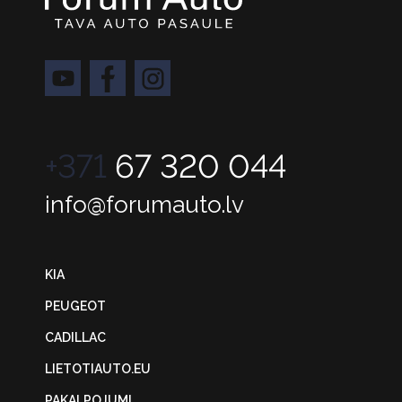
+371
67 320 044
info@forumauto.lv
KIA
PEUGEOT
CADILLAC
LIETOTIAUTO.EU
PAKALPOJUMI