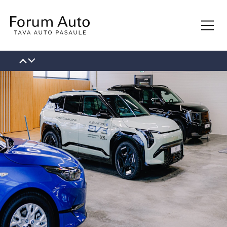
KONTAKTI
PAR MUMS
VAKANCES
JAUNUMI
BLOGS
ĪPAŠIE PIEDĀVĀJUMI