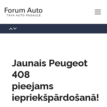
KONTAKTI
PAR MUMS
VAKANCES
Jaunais Peugeot
JAUNUMI
408
BLOGS
pieejams
ĪPAŠIE PIEDĀVĀJUMI
iepriekšpārdošanā!