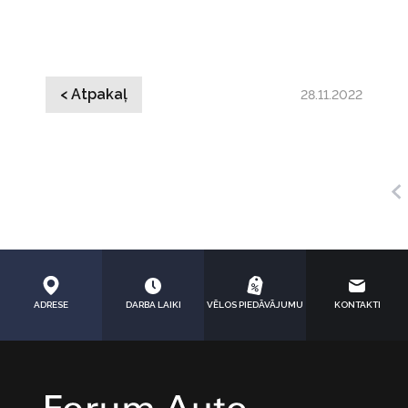
< Atpakaļ
28.11.2022
ADRESE
DARBA LAIKI
VĒLOS PIEDĀVĀJUMU
KONTAKTI