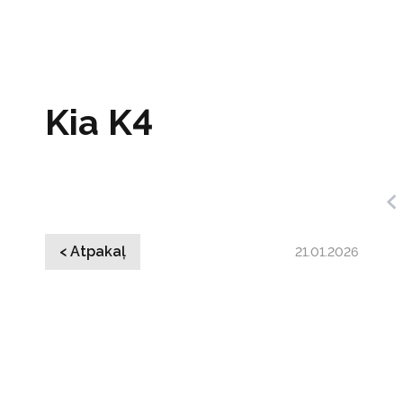
Kia K4
< Atpakaļ
21.01.2026