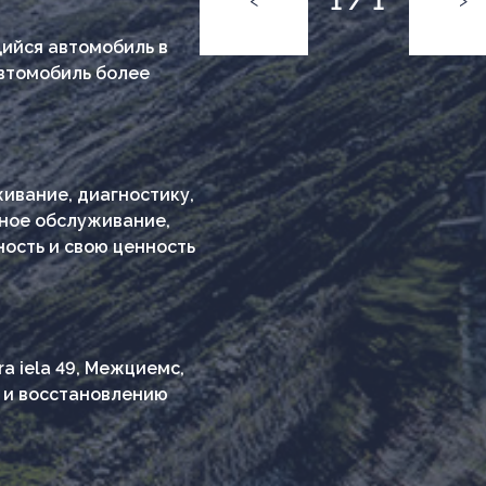
1 / 1
<
>
ийся автомобиль в
автомобиль более
ивание, диагностику,
ное обслуживание,
ость и свою ценность
a iela 49, Межциемс,
у и восстановлению