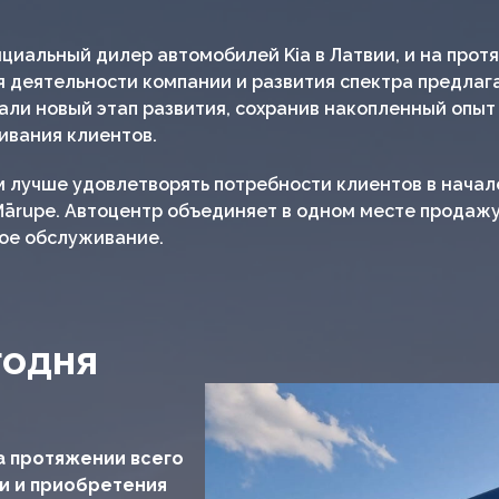
ициальный дилер автомобилей Kia в Латвии, и на прот
я деятельности компании и развития спектра предлага
вали новый этап развития, сохранив накопленный опы
ивания клиентов.
 лучше удовлетворять потребности клиентов в начал
1, Mārupe. Автоцентр объединяет в одном месте прода
ое обслуживание.
годня
а протяжении всего
и и приобретения