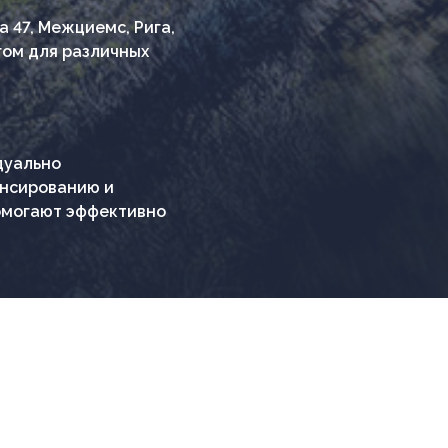
la 47, Межциемс, Рига,
гом для различных
дуально
ансированию и
омогают эффективно