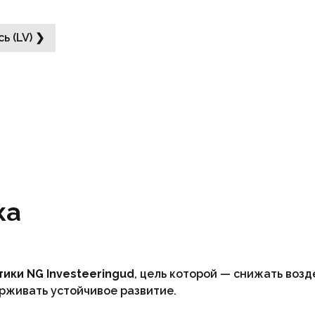
ь (LV) ❯
ка
ики NG Investeeringud
, цель которой — снижать воз
рживать устойчивое развитие.