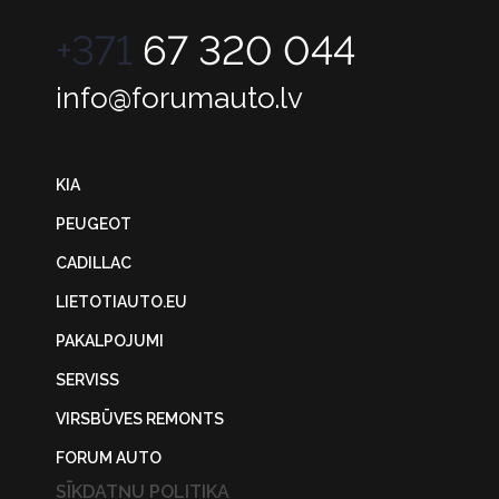
+371
67 320 044
info@forumauto.lv
KIA
PEUGEOT
CADILLAC
LIETOTIAUTO.EU
PAKALPOJUMI
SERVISS
VIRSBŪVES REMONTS
FORUM AUTO
SĪKDATŅU POLITIKA